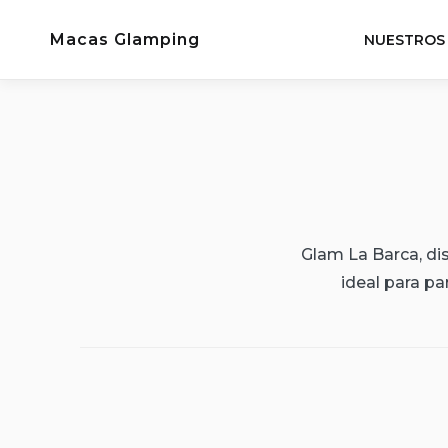
Saltar
Macas Glamping
al
NUESTROS
contenido
Glam La Barca, di
ideal para pa