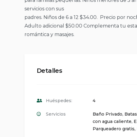
para familias pequeñas. Niños menores de 5 a
servicios con sus
padres. Niños de 6 a 12 $34.00. Precio por noc
Adulto adicional $50.00 Complementa tu estad
romántica y masajes.
Detalles
Huéspedes:
4
Servicios
Baño Privado
,
Batas
con agua caliente
,
E
Parqueadero gratis
,