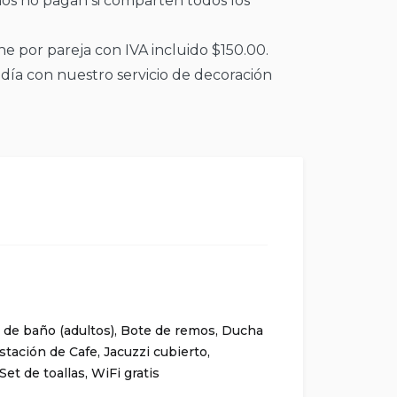
ños no pagan si comparten todos los
he por pareja con IVA incluido $150.00.
ía con nuestro servicio de decoración
 de baño (adultos)
,
Bote de remos
,
Ducha
stación de Cafe
,
Jacuzzi cubierto
,
Set de toallas
,
WiFi gratis