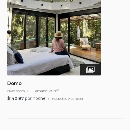
Domo
Huéspedes:
4
Tamaño:
20m²
$
140.87
por noche
(+impuestos y cargos)