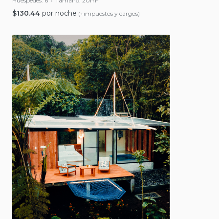
Huéspedes:
6
Tamaño:
20m²
$
130.44
por noche
(+impuestos y cargos)