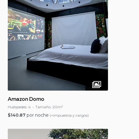
Amazon Domo
Huéspedes:
4
Tamaño:
20m²
$
140.87
por noche
(+impuestos y cargos)