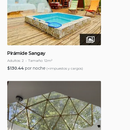
Pirámide Sangay
Adultos:
2
Tamaño:
12m²
$
130.44
por noche
(+impuestos y cargos)