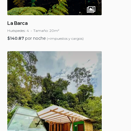
La Barca
Huéspedes:
4
Tamaño:
20m²
$
140.87
por noche
(+impuestos y cargos)