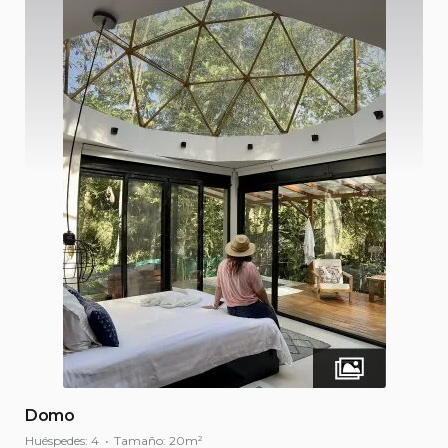
Domo
Huéspedes:
4
Tamaño:
20m²