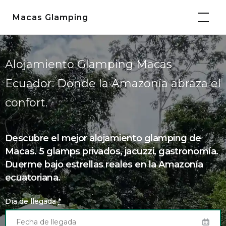
Saltar
Macas Glamping
al
contenido
Alojamiento Glamping Macas
Ecuador: Donde la Amazonía abraza el
confort.
Descubre el mejor alojamiento glamping de
Macas. 5 glamps privados, jacuzzi, gastronomía.
Duerme bajo estrellas reales en la Amazonía
ecuatoriana.
Día de llegada
*