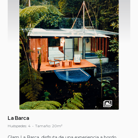
La Barca
Huéspedes:
4
Tamaño:
20m²
Glam La Barca, disfruta de una experiencia a bordo,